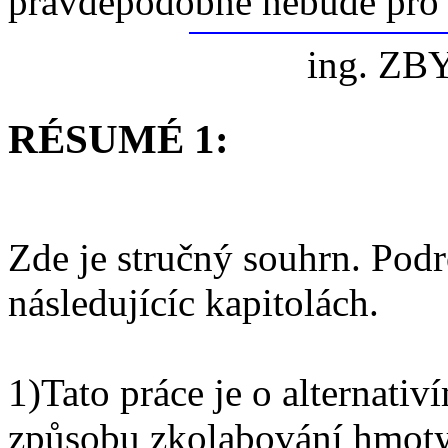
pravděpodobně nebude pro pr
ing. ZB
RÉSUMÉ 1:
Zde je stručný souhrn. Podr
následujícíc kapitolách.
1)Tato práce je o alternati
způsobu zkolabování hmoty