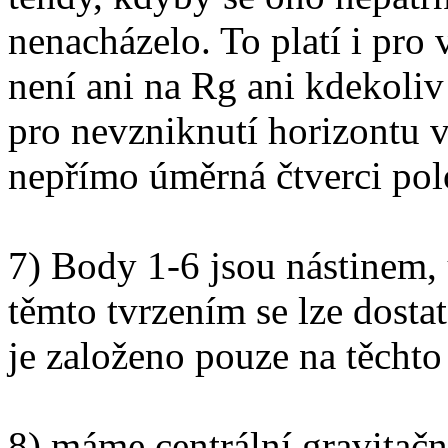
nenacházelo. To platí i pro
není ani na Rg ani kdekoli
pro nevzniknutí horizontu v
nepřímo úměrná čtverci po
7) Body 1-6 jsou nástinem,
těmto tvrzením se lze dost
je založeno pouze na těcht
8) máme centrální gravitačn