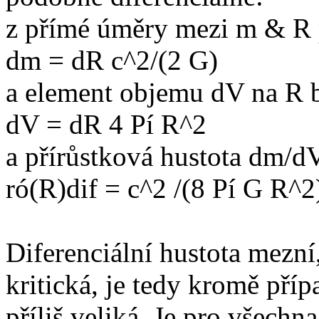
z přímé úměry mezi m & R 
dm = dR c^2/(2 G)
a element objemu dV na R b
dV = dR 4 Pí R^2
a přírůstková hustota dm/d
ró(R)dif = c^2 /(8 Pí G R^2
Diferenciální hustota mezní,
kritická, je tedy kromě pří
příliš veliká. Je pro všechn