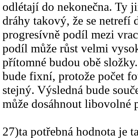
odlétají do nekonečna. Ty j
dráhy takový, že se netrefí
progresívně podíl mezi vrac
podíl může růst velmi vysok
přítomné budou obě složky. 
bude fixní, protože počet fo
stejný. Výsledná bude souče
může dosáhnout libovolné 
27)ta potřebná hodnota je ta