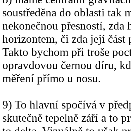
soustředěna do oblasti tak m
nekonečnou přesností, zda 
horizontem, či zda její část
Takto bychom při troše poct
opravdovou černou díru, kd
měření přímo u nosu.
9) To hlavní spočívá v před
skutečně tepelně září a to p
to delta. Vizuálně to však 