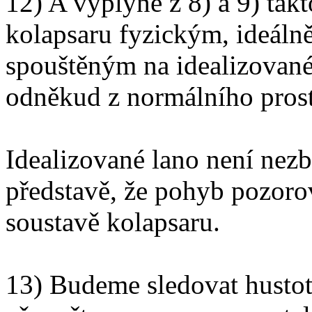
12) A vyplyne z 8) a 9) takt
kolapsaru fyzickým, ideál
spouštěným na idealizované
odněkud z normálního prost
Idealizované lano není nez
představě, že pohyb pozorov
soustavě kolapsaru.
13) Budeme sledovat hustot