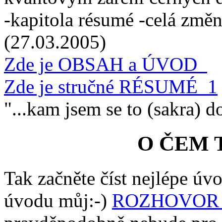
-kapitola résumé -celá změ
(27.03.2005)
Zde je OBSAH a ÚVOD_
Zde je stručné RÉSUMÉ_1
"...kam jsem se to (sakra) do
O ČEM 
Tak začněte číst nejlépe úv
úvodu můj:-)
ROZHOVOR 