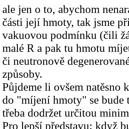
ale jen o to, abychom nenara
části její hmoty, tak jsme p
vakuovou podmínku (čili žá
malé R a pak tu hmotu míje
či neutronově degenerované
způsoby.
Půjdeme li ovšem natěsno k R
do "míjení hmoty" se bude t
třeba dodržet určitou minim
Pro lepší představu: když 