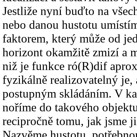
Jestliže nyní buďto na vše
nebo danou hustotu umístíme
faktorem, který může od jedn
horizont okamžitě zmizí a m
niž je funkce ró(R)dif apro
fyzikálně realizovatelný je,
postupným skládáním. V kaž
noříme do takového objektu
recipročně tomu, jak jsme ji
Nazvěme hustotu, potřebno