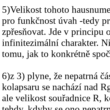
5)Velikost tohoto hausnumer
pro funkčnost úvah -tedy pr
zpřesňovat. Jde v principu o
infinitezimální charakter. 
tomu, jak to konkrétně spoč
6)z 3) plyne, že nepatrná č
kolapsaru se nachází nad Rg
ale velikost souřadnice R, 
tehdy, kdyby se ono nepat