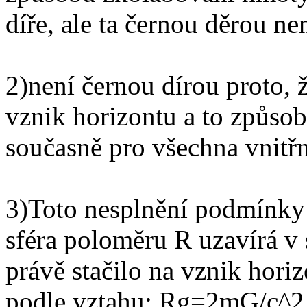
díře, ale ta černou děrou nen
2)není černou dírou proto,
vznik horizontu a to způsob
současně pro všechna vnitř
3)Toto nesplnění podmínky
sféra poloměru R uzavírá v
právě stačilo na vznik hori
podle vztahu: Rg=2mG/c^2 