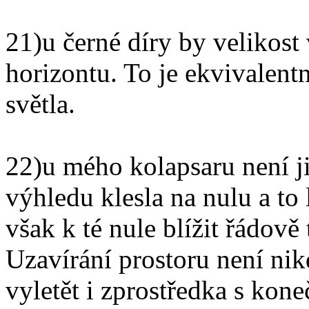
21)u černé díry by velikost
horizontu. To je ekvivalent
světla.
22)u mého kolapsaru není ji
výhledu klesla na nulu a to
však k té nule blížit řádově 
Uzavírání prostoru není nik
vyletět i zprostředka s kon