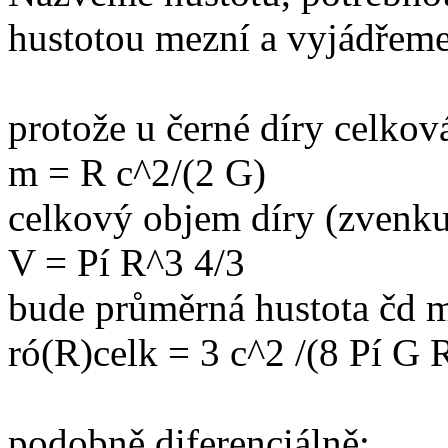
hustotou mezní a vyjádřeme 
protože u černé díry celkov
m = R c^2/(2 G)
celkový objem díry (zvenku
V = Pí R^3 4/3
bude průměrná hustota čd 
ró(R)celk = 3 c^2 /(8 Pí G 
podobně diferenciálně: