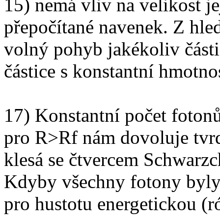
15) nemá vliv na velikost je
přepočítané navenek. Z hled
volný pohyb jakékoliv část
částice s konstantní hmotnos
17) Konstantní počet foton
pro R>Rf nám dovoluje tvrdi
klesá se čtvercem Schwarzc
Kdyby všechny fotony byly p
pro hustotu energetickou (ró