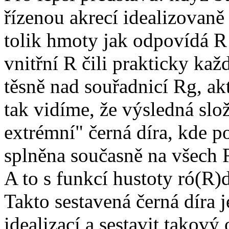
řízenou akrecí idealizovaně 
tolik hmoty jak odpovídá R 
vnitřní R čili prakticky kaž
těsně nad souřadnicí Rg, ak
tak vidíme, že výsledná slož
extrémní" černá díra, kde p
splněna současně na všech 
A to s funkcí hustoty ró(R)d
Takto sestavená černá díra j
idealizací a sestavit takový 