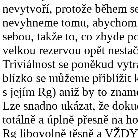
nevytvoří, protože během s
nevyhneme tomu, abychom v
sebou, takže to, co zbyde 
velkou rezervou opět nestač
Triviálnost se poněkud vytra
blízko se můžeme přiblížit 
s jejím Rg) aniž by to znam
Lze snadno ukázat, že dok
totálně a úplně přesně na ho
Rg libovolně těsně a VŽDY e